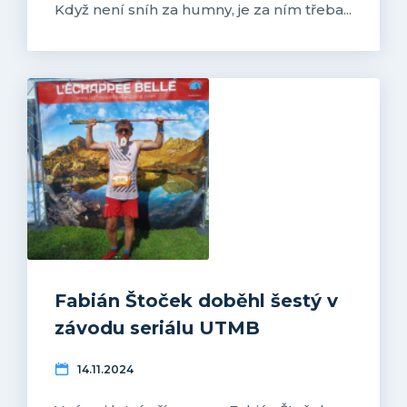
Když není sníh za humny, je za ním třeba...
Fabián Štoček doběhl šestý v
závodu seriálu UTMB
14.11.2024