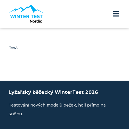
ÚVOD
Test
TERMÍNY A LOKALITY
AKTUALITY
ZNAČKY
Lyžařský běžecký WinterTest 2026
Testování nových modelů běžek, holí přímo na
sněhu.