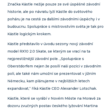
Značka Kästle nežije pouze ze své úspěšné závodní
historie, ale po návratu lyží Kästle do světového
poháru je na cestě za dalšími závodními úspěchy i v
budoucnu. Spolupráce s mistrovstvím světa je tak pro
Kästle logickým krokem.
Kästle představilo v úvodu sezony nový závodní
model RX10 2.0 Skate, se kterým se vrací na ta
nejprestižnější závodní pole. „Spolupráce s
Oberstdorfem nejen že posílí naši pozici v závodním
poli, ale také nám umožní se prezentovat v jižním
Německu, kam plánujeme v nejbližších letech
expandovat,“ říká Kästle CEO Alexander Lotschak.
Kästle, které se vyrábí v Novém Měste na Moravě za
dozoru zvučných postav českého lyžování Martina