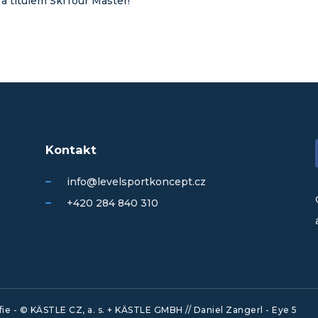
a titulem SkiTour Master!
Kontakt
info@levelsportkoncept.cz
+420 284 840 310
fie - © KÄSTLE CZ, a. s. + KÄSTLE GMBH // Daniel Zangerl - Eye 5