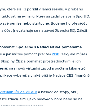
, které sis již pořídil v rámci seriálu. V průběhu
tovat na e-mailu, který jsi zadal ve svém SportID.
l o své peníze nebo startovné. Budeme ho převádět
a účet (nevztahuje se na závod Jizerská 50). Záleží,
 pomáhat.
Společně s Nadací NOVA pomáháme
hu a jak můžeš pomoct přečteš
ZDE
.
Taky ale můžeš
a Skupiny ČEZ a pomáhat prostřednictvím jejich
enáš na ni svůj virtuální závod a počtem kilometrů
aplikace vybereš a v jaké výši je Nadace ČEZ finančně
Virtuální ČEZ SkiTour
a naskoč do stopy, obuj
jestli strávíš zimu jako medvěd v noře nebo se na