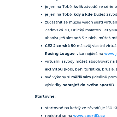
je jen na Tobě,
kolik
závodů ze série 
je jen na Tobě,
kdy a kde
budeš závod
zúčastnit se můžeš všech šesti virtuá
Zadovská 30, Orlický maraton, JeLyMa
absolvuješ alespoň 5 z nich, můžeš mí
ČEZ Jizerská 50
má svůj vlastní virtuá
Racing League
, více najdeš na
www.j
virtuální závody můžeš absolvovat na
aktivitou
(kolo, běh, turistika, brusle, 
své výkony si
měříš sám
(ideálně pomo
výsledky
nahraješ do svého sportID
Startovné:
startovné na každý ze závodů je 150 K
registruj se na
www.sportID.cz