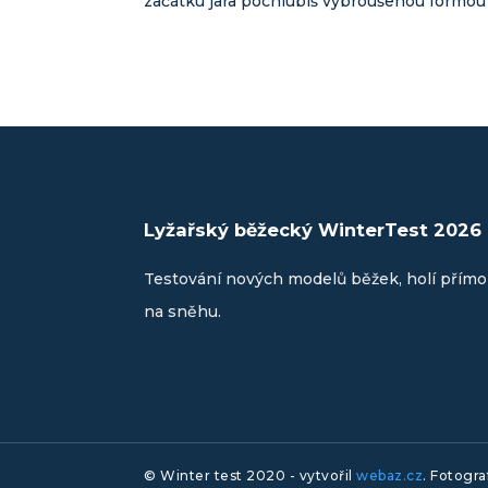
začátku jara pochlubíš vybroušenou formou 
Lyžařský běžecký WinterTest 2026
Testování nových modelů běžek, holí přímo
na sněhu.
© Winter test 2020 - vytvořil
webaz.cz
.
Fotogra