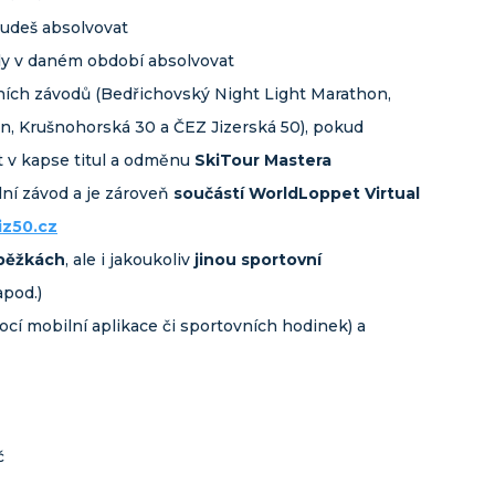
budeš absolvovat
y v daném období absolvovat
lních závodů (Bedřichovský Night Light Marathon,
n, Krušnohorská 30 a ČEZ Jizerská 50), pokud
t v kapse titul a odměnu
SkiTour Mastera
lní závod a je zároveň
součástí WorldLoppet Virtual
iz50.cz
běžkách
, ale i jakoukoliv
jinou sportovní
apod.)
cí mobilní aplikace či sportovních hodinek) a
č