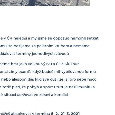
uace v ČR nelepší a my jsme se doposud nemohli setkat
tomu, že nežijeme za polárním kruhem a nemáme
ddalovat termíny jednotlivých závodů.
udeme brát jako velkou výzvu a ČEZ SkiTour
konci zimy oceníš, když budeš mít vypilovanou formu
 nebo alespoň dáš klid své duši, že jsi pro sebe něco
totiž platí, že pohyb a sport utužuje naší imunitu a
é situaci udržovat ve zdraví a kondici.
 můžeš absolvovat v termínu
5
. 2.–21. 3. 2021