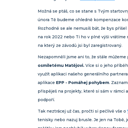
Možná se ptáš, co se stane s Tvým startovným
února Tě budeme ohledně kompenzace kontak
Rozhodně se ale nemusíš bát, že bys přiše
na rok 2022 nebo Ti ho v plné výši vrátíme n
na který ze závodů jsi byl zaregistrovaný.
Nezapomněli jsme ani to, že stále můžeme
osmiletému Matějovi.
Více si o jeho příbě
využít aplikaci našeho generálního partner
aplikace
EPP - Pomáhej pohybem
. Zaznam
přispěješ na projekty, které si sám v rámci 
podpoří.
Tak neztrácej už čas, pročti si pečlivě vše o
tenisky nebo nazuj brusle. Je jen na Tobě, 