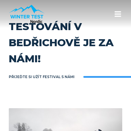
TESTOVÁNÍ V
ÚVOD
BEDŘICHOVĚ JE ZA
TERMÍNY A LOKALITY
NÁMI!
AKTUALITY
PŘIJEĎTE SI UŽÍT FESTIVAL S NÁMI
ZNAČKY